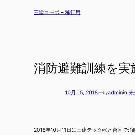
内
三建コーポ – 移行用
容
を
ス
キ
ッ
プ
消防避難訓練を実
10月 15, 2018
—
admin
in
未
by
2018年10月11日に三建テック㈱と合同