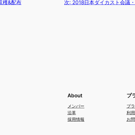
収穫&配布
次:
2018日本ダイカスト会議
About
プ
メンバー
プラ
沿革
利用
採用情報
お問