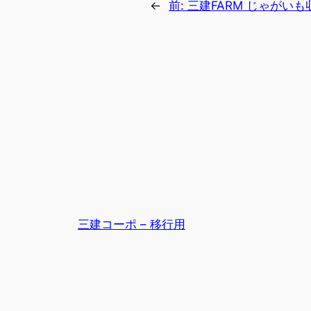
←
前:
三建FARM じゃがいも
三建コーポ – 移行用