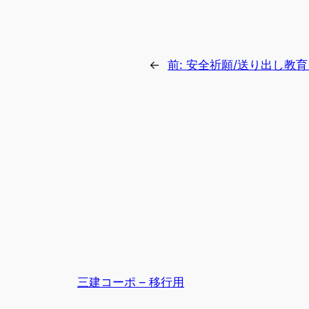
←
前:
安全祈願/送り出し教
三建コーポ – 移行用