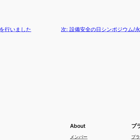
育を行いました
次:
設備安全の日シンポジウム/
About
プ
メンバー
プラ