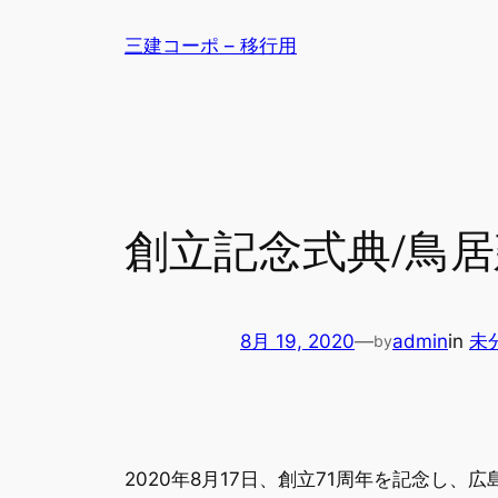
内
三建コーポ – 移行用
容
を
ス
キ
ッ
プ
創立記念式典/鳥
8月 19, 2020
—
admin
in
未
by
2020年8月17日、創立71周年を記念し