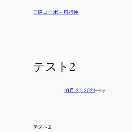
内
三建コーポ – 移行用
容
を
ス
キ
ッ
プ
テスト2
10月 21, 2021
—
by
テスト2