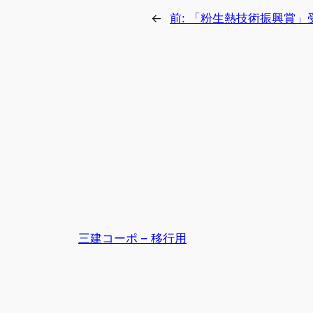
←
前:
「粉生熱技術振興賞」
三建コーポ – 移行用