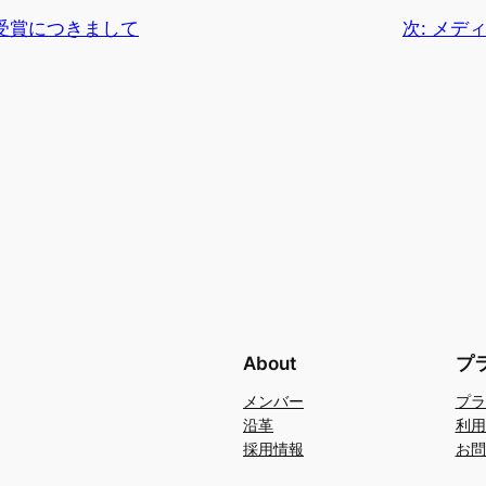
受賞につきまして
次:
メデ
About
プ
メンバー
プラ
沿革
利用
採用情報
お問