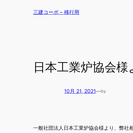
内
三建コーポ – 移行用
容
を
ス
キ
ッ
プ
日本工業炉協会様
10月 21, 2021
—
by
一般社団法人日本工業炉協会様より、弊社相