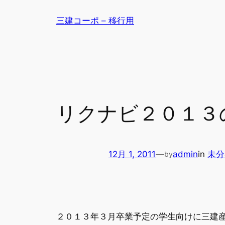
内
三建コーポ – 移行用
容
を
ス
キ
ッ
プ
リクナビ２０１３
12月 1, 2011
—
admin
in
未分
by
２０１３年３月卒業予定の学生向けに三建