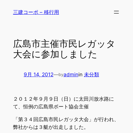
内
三建コーポ – 移行用
容
を
ス
キ
広島市主催市民レガッタ
ッ
大会に参加しました
プ
9月 14, 2012
—
admin
in
未分類
by
２０１２年９月９日（日）に太田川放水路に
て、恒例の広島県ボート協会主催
「第３４回広島市民レガッタ大会」が行われ、
弊社からは３艇が出走しました。