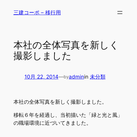
内
三建コーポ – 移行用
容
を
ス
キ
本社の全体写真を新しく
ッ
撮影しました
プ
10月 22, 2014
—
admin
in
未分類
by
本社の全体写真を新しく撮影しました。
移転６年を経過し、当初描いた「緑と光と風」
の職場環境に近づいてきました。