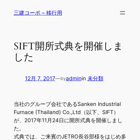
内
三建コーポ – 移行用
容
を
ス
キ
SIFT開所式典を開催しま
ッ
した
プ
12月 7, 2017
—
admin
in
未分類
by
当社のグループ会社であるSanken Industrial
Furnace (Thailand) Co.,Ltd（以下、SIFT）
が、2017年11月24日に開所式典を開催しまし
た。
式典では、ご来賓のJETRO長谷部様をはじめ多