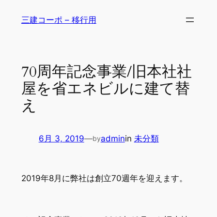
内
三建コーポ – 移行用
容
を
ス
キ
70周年記念事業/旧本社社
ッ
屋を省エネビルに建て替
プ
え
6月 3, 2019
—
admin
in
未分類
by
2019年8月に弊社は創立70週年を迎えます。