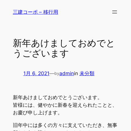
内
三建コーポ – 移行用
容
を
ス
キ
新年あけましておめでと
ッ
うございます
プ
1月 6, 2021
—
admin
in
未分類
by
新年あけましておめでとうございます。
皆様には、健やかに新春を迎えられたことと、
お慶び申し上げます。
旧年中には多くの方々に支えていただき、無事