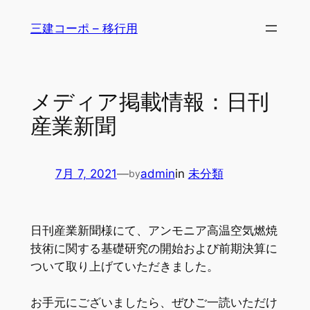
内
三建コーポ – 移行用
容
を
ス
キ
メディア掲載情報：日刊
ッ
産業新聞
プ
7月 7, 2021
—
admin
in
未分類
by
日刊産業新聞様にて、アンモニア高温空気燃焼
技術に関する基礎研究の開始および前期決算に
ついて取り上げていただきました。
お手元にございましたら、ぜひご一読いただけ