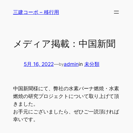
内
三建コーポ – 移行用
容
を
ス
キ
メディア掲載：中国新聞
ッ
プ
5月 16, 2022
—
admin
in
未分類
by
中国新聞様にて、弊社の水素バーナ燃焼・水素
燃焼の研究プロジェクトについて取り上げて頂
きました。
お手元にございましたら、ぜひご一読頂ければ
幸いです。